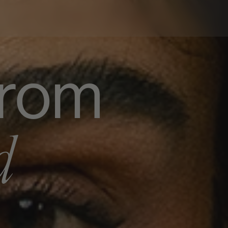
From
d