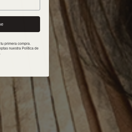
me
 tu primera compra.
eptas nuestra Política de
.