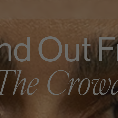
nd Out 
The Crow