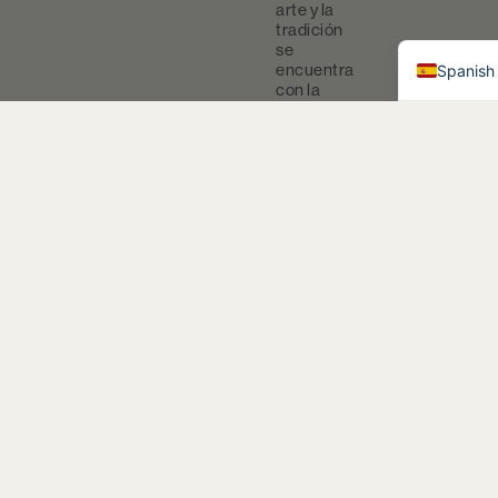
arte y la
tradición
se
encuentra
Spanish
con la
modernidad.