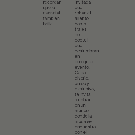
recordar
invitada
que lo
que
esencial
roban el
también
aliento
brilla.
hasta
trajes
de
cóctel
que
deslumbran
en
cualquier
evento.
Cada
diseño,
único y
exclusivo,
te invita
a entrar
en un
mundo
donde la
moda se
encuentra
con el