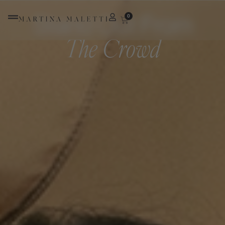
Stand Out From
0
The Crowd