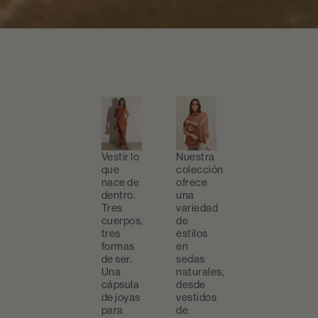
DROP
Colec
0I
Archiv
Tres
Donde
cuerpos,
la
tres
moda
formas
se
Vestir lo
Nuestra
de ser
fusiona
que
colección
con la
nace de
ofrece
VER
actitud
dentro.
una
DROP
Tres
variedad
VER
cuerpos,
de
COLECC
tres
estilos
formas
en
de ser.
sedas
Una
naturales,
cápsula
desde
de joyas
vestidos
para
de