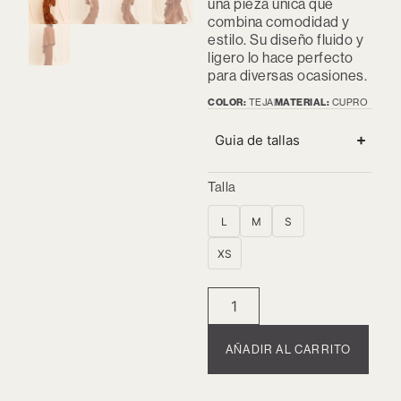
una pieza única que
combina comodidad y
estilo. Su diseño fluido y
ligero lo hace perfecto
para diversas ocasiones.
COLOR:
TEJA
MATERIAL:
CUPRO
Guia de tallas
Talla
L
M
S
XS
AÑADIR AL CARRITO