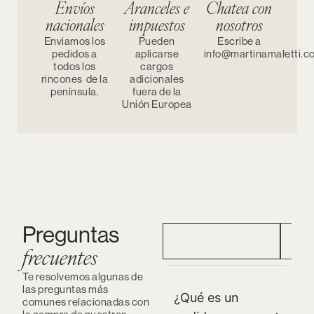
Envíos
Aranceles e
Chatea con
nacionales
impuestos
nosotros
Enviamos los
Pueden
Escribe a
pedidos a
aplicarse
info@martinamaletti.c
todos los
cargos
rincones de la
adicionales
península.
fuera de la
Unión Europea
Preguntas
Pedidos Preorder
Ped
frecuentes
Te resolvemos algunas de
las preguntas más
¿Qué es un
comunes relacionadas con