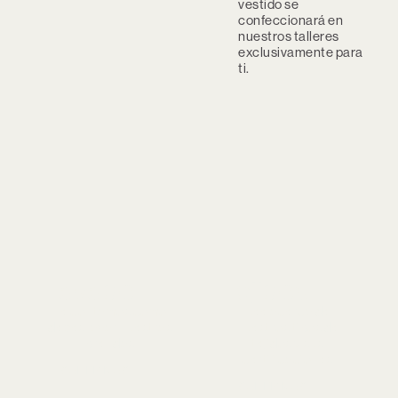
vestido se
confeccionará en
nuestros talleres
exclusivamente para
ti.
Lavado
Tejidos
Te contamos cómo
Lee acerca de
debes lavar nuestras
nuestros tipos de
prendas
tejidos y sus
certificaciones
SABER MÁS
SABER MÁS