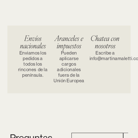
Envíos
Aranceles e
Chatea con
nacionales
impuestos
nosotros
Enviamos los
Pueden
Escribe a
pedidos a
aplicarse
info@martinamaletti.c
todos los
cargos
rincones de la
adicionales
península.
fuera de la
Unión Europea
Preguntas