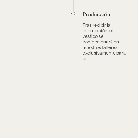
Producción
Tras recibir la
información, el
vestido se
confeccionará en
nuestros talleres
exclusivamente para
ti.
Lavado
Tejidos