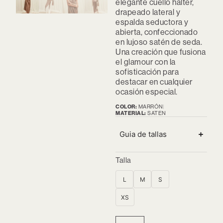
elegante cuello halter,
drapeado lateral y
espalda seductora y
abierta, confeccionado
en lujoso satén de seda.
Una creación que fusiona
el glamour con la
sofisticación para
destacar en cualquier
ocasión especial.
COLOR:
MARRÓN
MATERIAL:
SATEN
Guia de tallas
Talla
L
M
S
XS