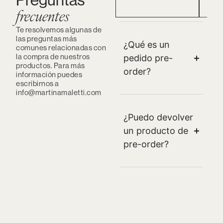
Pedidos Preorder
Ped
frecuentes
Te resolvemos algunas de
las preguntas más
¿Qué es un
comunes relacionadas con
la compra de nuestros
pedido pre-
productos. Para más
order?
información puedes
escribirnos a
info@martinamaletti.com
¿Puedo devolver
un producto de
pre-order?