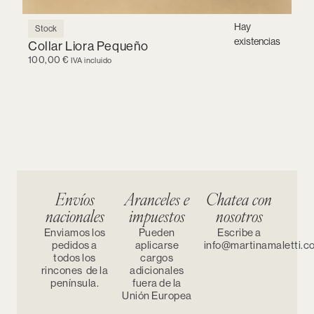
Hay
Stock
existencias
Collar Liora Pequeño
100,00
€
IVA incluido
Envíos
Aranceles e
Chatea con
nacionales
impuestos
nosotros
Enviamos los
Pueden
Escribe a
pedidos a
aplicarse
info@martinamaletti.c
todos los
cargos
rincones de la
adicionales
península.
fuera de la
Unión Europea