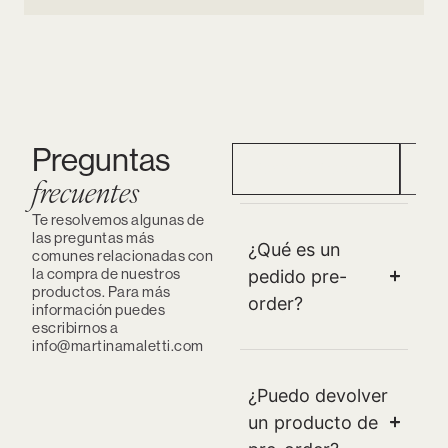
Preguntas
Pedidos Preorder
Ped
frecuentes
Te resolvemos algunas de
las preguntas más
¿Qué es un
comunes relacionadas con
la compra de nuestros
pedido pre-
productos. Para más
order?
información puedes
escribirnos a
info@martinamaletti.com
¿Puedo devolver
un producto de