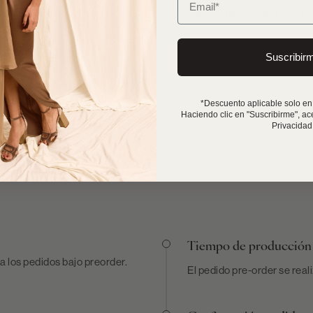
¿Puedo devolver un pro
Suscribir
*Descuento aplicable solo en
Haciendo clic en "Suscribirme", ac
Privacidad
Tiempo de producción
a los pedidos bajo preorder.
El pedido pre-order se real