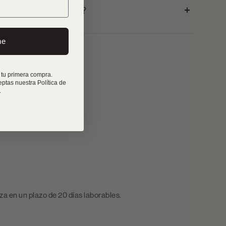
ducto de pre-order?
me
 tu primera compra.
eptas nuestra Política de
.
iza en un plazo de 20 días laborables.