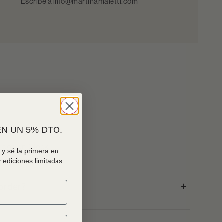
Escribe a info@martinamaletti.com
N UN 5% DTO.
idos en Stock
y sé la primera en
 ediciones limitadas.
order?