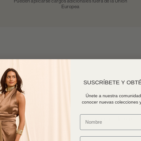
Pueden aplicarse cargos adicionales fuera de la Unión
Europea
SUSCRÍBETE Y OBTÉ
Pedidos Preorder
Ped
Únete a nuestra comunidad 
cionadas con la compra de
conocer nuevas colecciones y
rnos a info@martinamaletti.com
¿Qué es un pedido pre-
Email