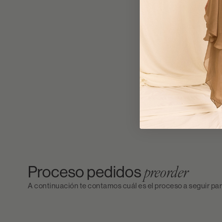
Proceso pedidos
preorder
A continuación te contamos cuál es el proceso a seguir par