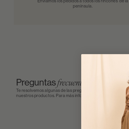
Enviamos los pedidos a todos los rincones de la
península.
Preguntas
frecuentes
Te resolvemos algunas de las preguntas más comunes rela
nuestros productos. Para más información puedes escribi