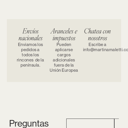
Envíos
Aranceles e
Chatea con
nacionales
impuestos
nosotros
Enviamos los
Pueden
Escribe a
pedidos a
aplicarse
info@martinamaletti.c
todos los
cargos
rincones de la
adicionales
península.
fuera de la
Unión Europea
Preguntas
Pedidos Preorder
Ped