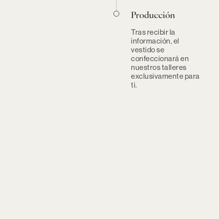
Producción
Tras recibir la
información, el
vestido se
confeccionará en
nuestros talleres
exclusivamente para
ti.
Lavado
Tejidos
Te contamos cómo
Lee acerca de