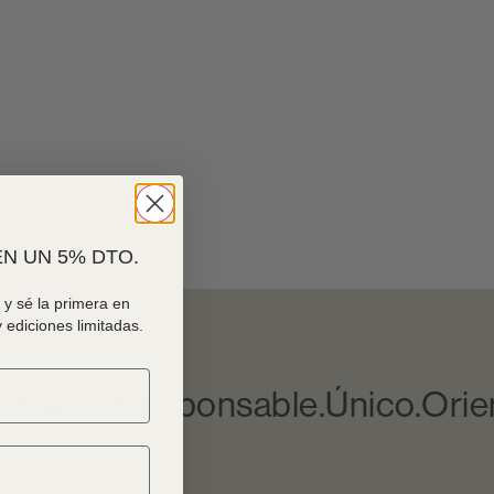
N UN 5% DTO.
y sé la primera en
 ediciones limitadas.
iseño.
Responsable.
Único.
Orient