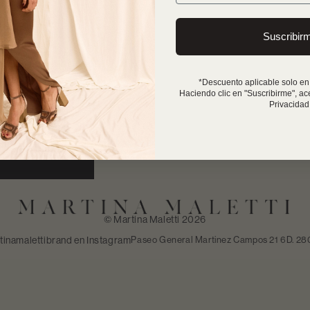
.
Suscribir
ecciones y ediciones
*Descuento aplicable solo en
Haciendo clic en "Suscribirme", ac
Privacidad
© Martina Maletti 2026
inamalettibrand en Instagram
Paseo General Martinez Campos 21 6D. 280