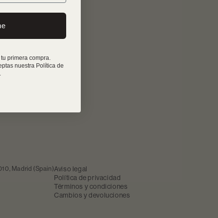
me
 tu primera compra.
eptas nuestra Política de
.
10, Madrid (Spain)
Aviso legal
Política de privacidad
Términos y condiciones
Cambios y devoluciones