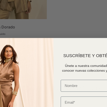
a Dorado
luido
opciones
SUSCRÍBETE Y OBTÉ
Únete a nuestra comunidad 
conocer nuevas colecciones y
esponsable.
Único.
Orientado al d
Email