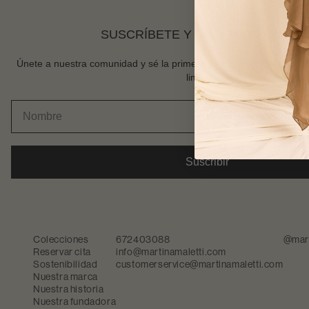
SUSCRÍBETE Y OBTÉN UN 5% DTO
Únete a nuestra comunidad y sé la primera en conocer nuevas col
limitadas.
Suscribir
Colecciones
672403088
@mart
Reservar cita
info@martinamaletti.com
Sostenibilidad
customerservice@martinamaletti.com
Nuestra marca
Nuestra historia
Nuestra fundadora